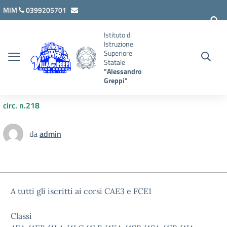
Vai ai contenuti
Vai al menu di navigazione
Vai al footer
MIM
0399205701
lcis007008@istruzione.it
Istituto di
Istruzione
Superiore
Statale
"Alessandro
Greppi"
circ. n.218
da
admin
A tutti gli iscritti ai corsi CAE3 e FCE1
Classi