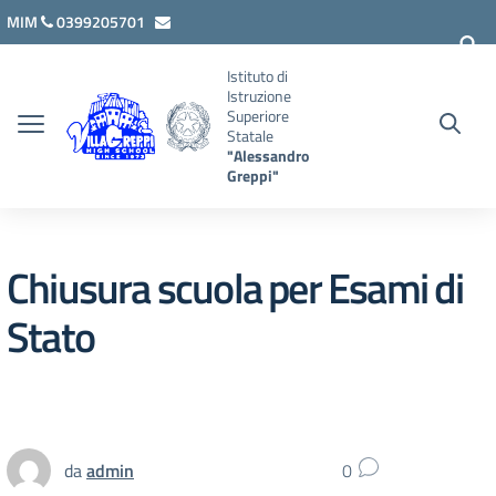
Vai ai contenuti
Vai al menu di navigazione
Vai al footer
MIM
0399205701
lcis007008@istruzione.it
Istituto di
Istruzione
Superiore
Statale
"Alessandro
Greppi"
Chiusura scuola per Esami di
Stato
da
admin
0