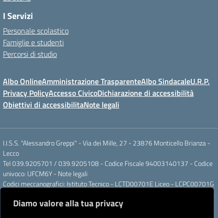
I Servizi
Personale scolastico
Famiglie e studenti
Percorsi di studio
Albo Online
Amministrazione Trasparente
Albo Sindacale
U.R.P.
Privacy Policy
Accesso Civico
Dichiarazione di accessibilità
Obiettivi di accessibilita
Note legali
I.I.S.S. "Alessandro Greppi" - Via dei Mille, 27 - 23876 Monticello Brianza -
Lecco
Tel 039.9205701 / 039.9205108 - Codice Fiscale 94003140137 - Codice
univoco: UFCM6Y -
Note legali
Codici meccanografici: Istituto Tecnico - LCTD00701E Liceo - LCPC00701G
Posta elettronica ordinaria: LCIS007008@ISTRUZIONE.IT Posta elettronica
Diamo valore alla tua privacy
certificata: LCIS007008@PEC.ISTRUZIONE.IT
IBAN Banca Popolare di Sondrio IT 11 J 05696 51120 000004555X91