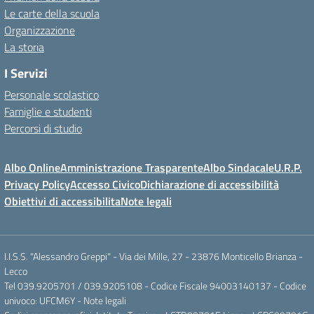
Le carte della scuola
Organizzazione
La storia
I Servizi
Personale scolastico
Famiglie e studenti
Percorsi di studio
Albo Online
Amministrazione Trasparente
Albo Sindacale
U.R.P.
Privacy Policy
Accesso Civico
Dichiarazione di accessibilità
Obiettivi di accessibilita
Note legali
I.I.S.S. "Alessandro Greppi" - Via dei Mille, 27 - 23876 Monticello Brianza -
Lecco
Tel 039.9205701 / 039.9205108 - Codice Fiscale 94003140137 - Codice
univoco: UFCM6Y -
Note legali