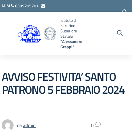
Vai ai contenuti
Vai al menu di navigazione
Vai al footer
MIM
0399205701
lcis007008@istruzione.it
Istituto di
Istruzione
Superiore
Statale
"Alessandro
Greppi"
AVVISO FESTIVITA’ SANTO
PATRONO 5 FEBBRAIO 2024
da
admin
0