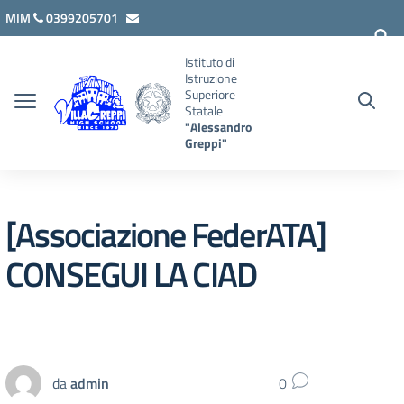
Vai ai contenuti
Vai al menu di navigazione
Vai al footer
MIM
0399205701
lcis007008@istruzione.it
Istituto di
Istruzione
Superiore
Statale
"Alessandro
Greppi"
[Associazione FederATA]
CONSEGUI LA CIAD
da
admin
0