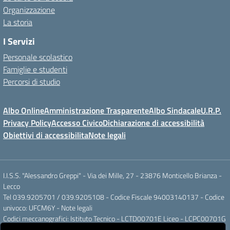
Organizzazione
La storia
I Servizi
Personale scolastico
Famiglie e studenti
Percorsi di studio
Albo Online
Amministrazione Trasparente
Albo Sindacale
U.R.P.
Privacy Policy
Accesso Civico
Dichiarazione di accessibilità
Obiettivi di accessibilita
Note legali
I.I.S.S. "Alessandro Greppi" - Via dei Mille, 27 - 23876 Monticello Brianza -
Lecco
Tel 039.9205701 / 039.9205108 - Codice Fiscale 94003140137 - Codice
univoco: UFCM6Y -
Note legali
Codici meccanografici: Istituto Tecnico - LCTD00701E Liceo - LCPC00701G
Posta elettronica ordinaria: LCIS007008@ISTRUZIONE.IT Posta elettronica