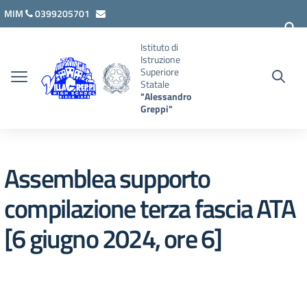
Vai ai contenuti
Vai al menu di navigazione
Vai al footer
MIM
0399205701
lcis007008@istruzione.it
Istituto di
Istruzione
Superiore
Statale
"Alessandro
Greppi"
Assemblea supporto
compilazione terza fascia ATA
[6 giugno 2024, ore 6]