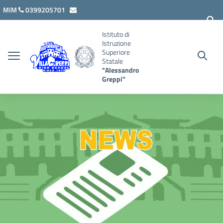
Vai ai contenuti
Vai al menu di navigazione
Vai al footer
MIM
0399205701
lcis007008@istruzione.it
Istituto di
Istruzione
Superiore
Statale
"Alessandro
Greppi"