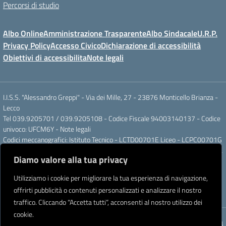
Percorsi di studio
Albo Online
Amministrazione Trasparente
Albo Sindacale
U.R.P.
Privacy Policy
Accesso Civico
Dichiarazione di accessibilità
Obiettivi di accessibilita
Note legali
I.I.S.S. "Alessandro Greppi" - Via dei Mille, 27 - 23876 Monticello Brianza -
Lecco
Tel 039.9205701 / 039.9205108 - Codice Fiscale 94003140137 - Codice
univoco: UFCM6Y -
Note legali
Codici meccanografici: Istituto Tecnico - LCTD00701E Liceo - LCPC00701G
Posta elettronica ordinaria: LCIS007008@ISTRUZIONE.IT Posta elettronica
Diamo valore alla tua privacy
certificata: LCIS007008@PEC.ISTRUZIONE.IT
IBAN Banca Popolare di Sondrio IT 11 J 05696 51120 000004555X91
Utilizziamo i cookie per migliorare la tua esperienza di navigazione,
Intestato a: Istituto di Istruzione Secondaria Superiore A. Greppi
offrirti pubblicità o contenuti personalizzati e analizzare il nostro
Partner tecnologico
Creative Software Lab S.r.l.
traffico. Cliccando “Accetta tutti”, acconsenti al nostro utilizzo dei
cookie.
Concept & Design by Designers Italia