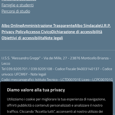
Famiglie e studenti
Percorsi di studio
Albo Online
Amministrazione Trasparente
Albo Sindacale
U.R.P.
Privacy Policy
Accesso Civico
Dichiarazione di accessibilità
Obiettivi di accessibilita
Note legali
I.I.S.S. "Alessandro Greppi" - Via dei Mille, 27 - 23876 Monticello Brianza -
Lecco
Tel 039.9205701 / 039.9205108 - Codice Fiscale 94003140137 - Codice
univoco: UFCM6Y -
Note legali
Codici meccanografici: Istituto Tecnico - LCTD00701E Liceo - LCPC00701G
Posta elettronica ordinaria: LCIS007008@ISTRUZIONE.IT Posta elettronica
Diamo valore alla tua privacy
certificata: LCIS007008@PEC.ISTRUZIONE.IT
IBAN Banca Popolare di Sondrio IT 11 J 05696 51120 000004555X91
Utilizziamo i cookie per migliorare la tua esperienza di navigazione,
Intestato a: Istituto di Istruzione Secondaria Superiore A. Greppi
offrirti pubblicità o contenuti personalizzati e analizzare il nostro
Partner tecnologico
Creative Software Lab S.r.l.
traffico. Cliccando “Accetta tutti”, acconsenti al nostro utilizzo dei