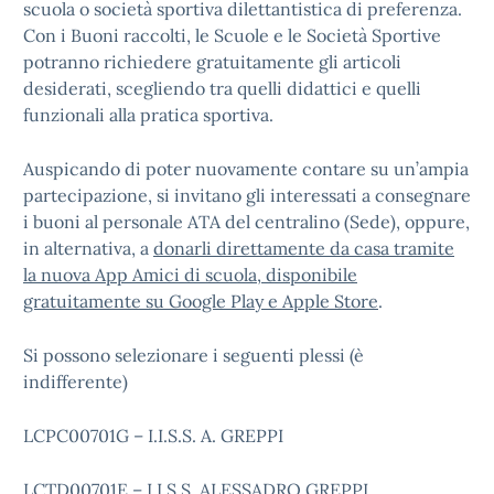
scuola o società sportiva dilettantistica di preferenza.
Con i Buoni raccolti, le Scuole e le Società Sportive
potranno richiedere gratuitamente gli articoli
desiderati, scegliendo tra quelli didattici e quelli
funzionali alla pratica sportiva.
Auspicando di poter nuovamente contare su un’ampia
partecipazione, si invitano gli interessati a consegnare
i buoni al personale ATA del centralino (Sede), oppure,
in alternativa, a
donarli direttamente da casa tramite
la nuova App Amici di scuola, disponibile
gratuitamente su Google Play e Apple Store
.
Si possono selezionare i seguenti plessi (è
indifferente)
LCPC00701G – I.I.S.S. A. GREPPI
LCTD00701E – I.I.S.S. ALESSADRO GREPPI