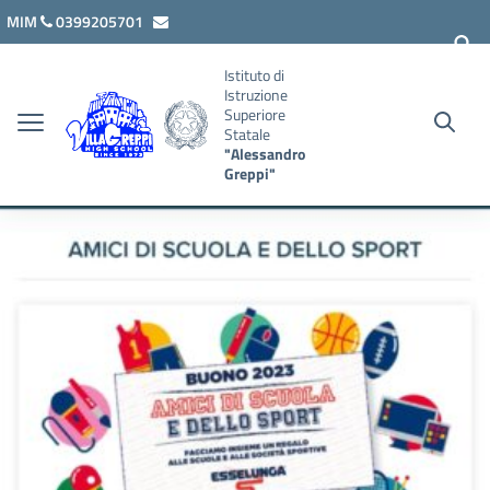
Vai ai contenuti
Vai al menu di navigazione
Vai al footer
MIM
0399205701
lcis007008@istruzione.it
Istituto di
Istruzione
Superiore
Statale
"Alessandro
Greppi"