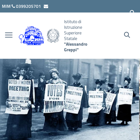
Vai ai contenuti
Vai al menu di navigazione
Vai al footer
MIM
0399205701
lcis007008@istruzione.it
Istituto di
Istruzione
Superiore
Statale
"Alessandro
Greppi"