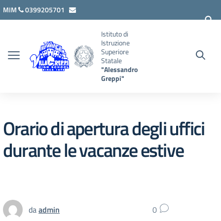
Vai ai contenuti
Vai al menu di navigazione
Vai al footer
MIM
0399205701
lcis007008@istruzione.it
Istituto di
Istruzione
Superiore
Statale
"Alessandro
Greppi"
Orario di apertura degli uffici
durante le vacanze estive
da
admin
0