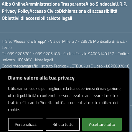
Albo Online
Amministrazione Trasparente
Albo Sindacale
U.R.P.
Privacy Policy
Accesso Civico
Dichiarazione di accessibilità
Obiettivi di accessibilita
Note legali
I.I.S.S. "Alessandro Greppi" - Via dei Mille, 27 - 23876 Monticello Brianza -
Lecco
Tel 039.9205701 / 039.9205108 - Codice Fiscale 94003140137 - Codice
univoco: UFCM6Y -
Note legali
Codici meccanografici: Istituto Tecnico - LCTD00701E Liceo - LCPC00701G
Posta elettronica ordinaria: LCIS007008@ISTRUZIONE.IT Posta elettronica
Diamo valore alla tua privacy
certificata: LCIS007008@PEC.ISTRUZIONE.IT
IBAN Banca Popolare di Sondrio IT 11 J 05696 51120 000004555X91
Utilizziamo i cookie per migliorare la tua esperienza di navigazione,
Intestato a: Istituto di Istruzione Secondaria Superiore A. Greppi
offrirti pubblicità o contenuti personalizzati e analizzare il nostro
Partner tecnologico
Creative Software Lab S.r.l.
traffico. Cliccando “Accetta tutti”, acconsenti al nostro utilizzo dei
cookie.
Concept & Design by Designers Italia
Personalizza
Rifiuta tutto
Accettare tutto